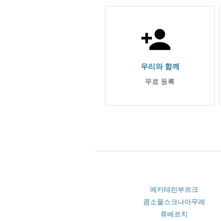
우리와 함께
무료 등록
예카테린부르크
콤소몰스크나아무레
류베르치