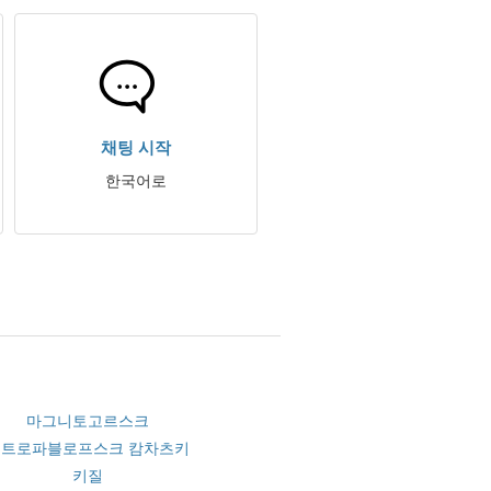
채팅 시작
한국어로
마그니토고르스크
페트로파블로프스크 캄차츠키
키질