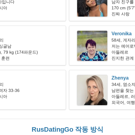
가입니다
남자 친구를 
러시아
170 cm (5'
진짜 사랑
Veronika
자리
58세, 게자
 싱글남
저는 에어로
"), 79 kg (174파운드)
아들레르
개 훈련
진지한 관계
Zhenya
자리
34세, 염소
자 33-36
남편을 찾는 
러시아
아들레르, 
외국어, 여
RusDatingGo 작동 방식