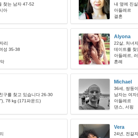
찾는 남자 47-52
내 옆에 진
러시아
아들레르
결혼
Alyona
기자리
22살, 처녀
성 35-38
데이트를 찾
아들레르, 
음악
혼례
Michael
36세, 쌍둥
친구를 찾고 있습니다 26-30
남자는 여자
1"), 78 kg (171파운드)
아들레르
댄스, 서핑
Vera
자리
24년, 전갈