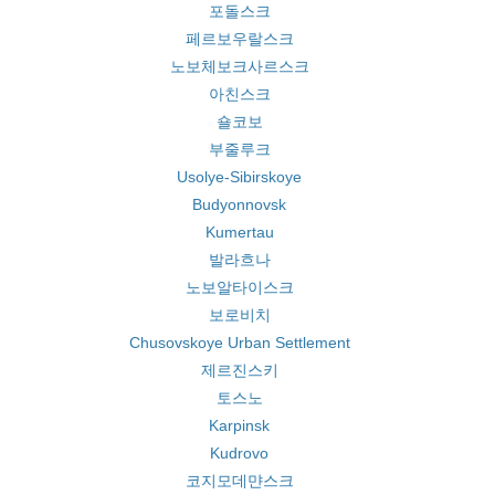
포돌스크
페르보우랄스크
노보체보크사르스크
아친스크
숄코보
부줄루크
Usolye-Sibirskoye
Budyonnovsk
Kumertau
발라흐나
노보알타이스크
보로비치
Chusovskoye Urban Settlement
제르진스키
토스노
Karpinsk
Kudrovo
코지모데먄스크