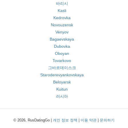
바리시
Kasli
Kedrovka
Novouzensk
Venyov
Bagaevskaya
Dubovka
Oboyan
Tovarkovo
그바르데이스크
Staroderevyankovskaya
Beloyarsk
Kuitun
러시아
© 2026, RusDatingGo |
개인 정보 정책
|
이용 약관
|
문의하기