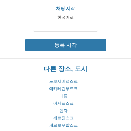
채팅 시작
한국어로
등록 시작
다른 장소, 도시
노보시비르스크
예카테린부르크
페름
이제프스크
펜자
제르진스크
페르보우랄스크