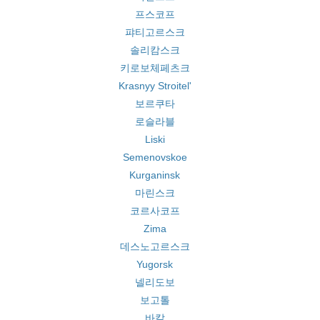
프스코프
퍄티고르스크
솔리캄스크
키로보체페츠크
Krasnyy Stroitel'
보르쿠타
로슬라블
Liski
Semenovskoe
Kurganinsk
마린스크
코르사코프
Zima
데스노고르스크
Yugorsk
넬리도보
보고톨
바칼