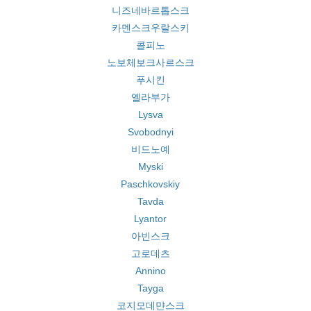
니즈네바르톱스크
카멘스크우랄스키
콜피노
노보체보크사르스크
푸시킨
옐라부가
Lysva
Svobodnyi
비드노예
Myski
Paschkovskiy
Tavda
Lyantor
아빈스크
고로데츠
Annino
Tayga
코지모데먄스크