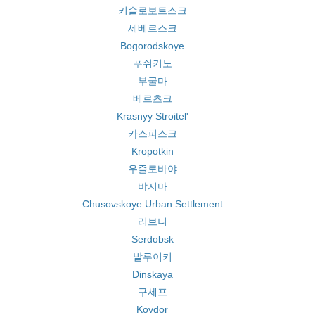
키슬로보트스크
세베르스크
Bogorodskoye
푸쉬키노
부굴마
베르츠크
Krasnyy Stroitel'
카스피스크
Kropotkin
우즐로바야
뱌지마
Chusovskoye Urban Settlement
리브니
Serdobsk
발루이키
Dinskaya
구세프
Kovdor