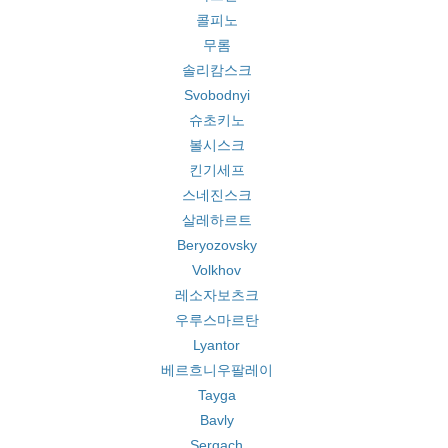
콜피노
무롬
솔리캄스크
Svobodnyi
슈초키노
볼시스크
킨기세프
스네진스크
살레하르트
Beryozovsky
Volkhov
레소자보츠크
우루스마르탄
Lyantor
베르흐니우팔레이
Tayga
Bavly
Sergach