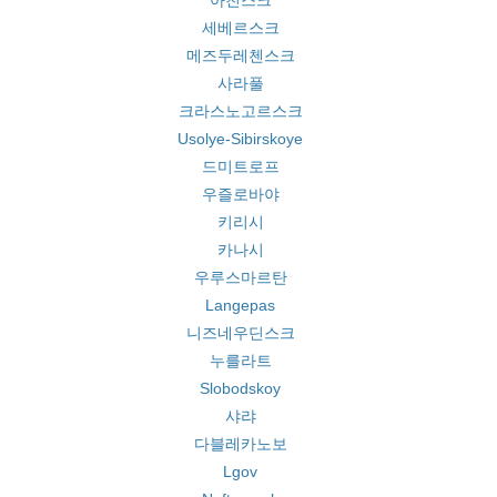
아친스크
세베르스크
메즈두레첸스크
사라풀
크라스노고르스크
Usolye-Sibirskoye
드미트로프
우즐로바야
키리시
카나시
우루스마르탄
Langepas
니즈네우딘스크
누를라트
Slobodskoy
샤랴
다블레카노보
Lgov