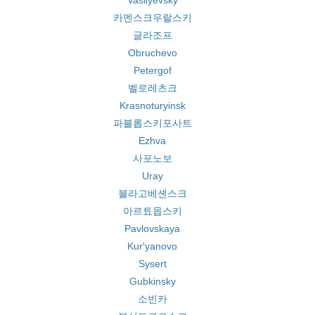
Vasilyevsky
카멘스크우랄스키
글라조프
Obruchevo
Petergof
벨로레츠크
Krasnoturyinsk
파블롭스키포사트
Ezhva
사포노보
Uray
블라고베셴스크
아르툐몹스키
Pavlovskaya
Kur'yanovo
Sysert
Gubkinsky
소빈카