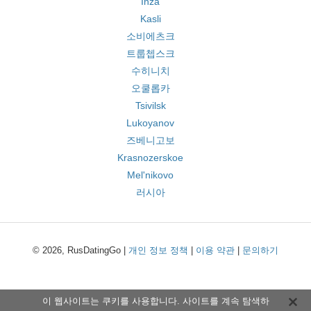
Inza
Kasli
소비에츠크
트룹쳅스크
수히니치
오쿨롭카
Tsivilsk
Lukoyanov
즈베니고보
Krasnozerskoe
Mel'nikovo
러시아
© 2026, RusDatingGo |
개인 정보 정책
|
이용 약관
|
문의하기
이 웹사이트는 쿠키를 사용합니다. 사이트를 계속 탐색하