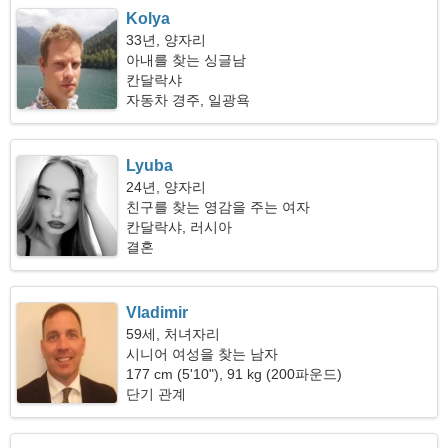
Kolya
33년, 양자리
아내를 찾는 싱글남
칸달락샤
자동차 경주, 일광욕
Lyuba
24년, 양자리
친구를 찾는 영감을 주는 여자
칸달락샤, 러시아
결혼
Vladimir
59세, 처녀자리
시니어 여성을 찾는 남자
177 cm (5'10"), 91 kg (200파운드)
단기 관계