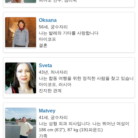
피아노 연주, 심리학
Oksana
56세, 궁수자리
나는 발레와 기타를 사랑합니다
마이코프
결혼
Sveta
43년, 처녀자리
나는 합동 여행을 위한 정직한 사람을 찾고 있습니
다
마이코프, 러시아
진지한 관계
Matvey
41세, 궁수자리
나는 성형 외과 의사입니다. 나는 뛰어난 여성이
필요합니다
186 cm (6'2"), 87 kg (191파운드)
가족