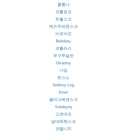
콜롬나
코롤료프
토볼스크
메즈두레첸스크
비로비잔
Belebey
코틀라스
부구루슬란
Otradny
나딤
토스노
Sukhoy Log
Kinel
블라고베셴스크
Yubileyny
고로데츠
달네레첸스크
코텔니치