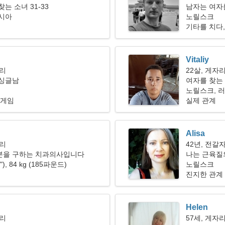
는 소녀 31-33
남자는 여자
러시아
노릴스크
기타를 치다,
Vitaliy
자리
22살, 게자
 싱글남
여자를 찾는
노릴스크, 
 게임
실제 관계
Alisa
자리
42년, 전갈
분을 구하는 치과의사입니다
나는 근육질
1"), 84 kg (185파운드)
노릴스크
진지한 관계
Helen
자리
57세, 게자