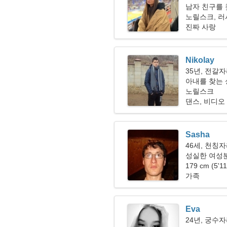
남자 친구를 찾
노릴스크, 
진짜 사랑
Nikolay
35년, 전갈
아내를 찾는
노릴스크
댄스, 비디오
Sasha
46세, 천칭
성실한 여성
179 cm (5'1
가족
Eva
24년, 궁수