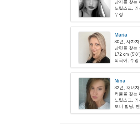
남자를 찾는 여
노릴스크, 
우정
Maria
30년, 사자
남편을 찾는 
172 cm (5'8
외국어, 수영
Nina
32년, 처녀
커플을 찾는 여
노릴스크, 
보디 빌딩, 