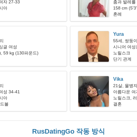
자 27-33
춤과 발레를
러시아
158 cm (5'
혼례
Yura
자리
55세, 쌍둥
싱글 여성
시니어 여성을
"), 59 kg (130파운드)
노릴스크
단기 관계
Vika
자리
21살, 물병
성 34-41
아름다운 여
러시아
다
노릴스크, 
핸드볼
결혼
RusDatingGo 작동 방식