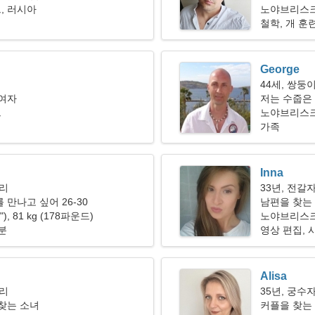
, 러시아
노야브리스
철학, 개 훈
George
44세, 쌍둥
 여자
저는 수줍은
크
노야브리스크
가족
Inna
자리
33년, 전갈
 만나고 싶어 26-30
남편을 찾는
1"), 81 kg (178파운드)
노야브리스
분
영상 편집, 
Alisa
자리
35년, 궁수
찾는 소녀
커플을 찾는 