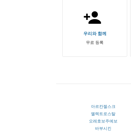
우리와 함께
무료 등록
아르칸젤스크
옐렉트로스탈
오레호보주예보
바부시킨