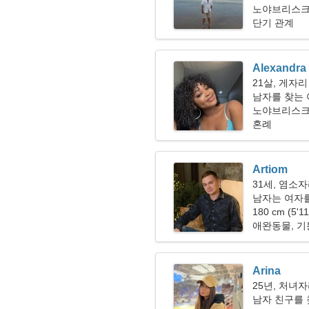
노야브리스크
단기 관계
Alexandra
21살, 게자리
남자를 찾는
노야브리스
혼례
Artiom
31세, 염소
남자는 여자를
180 cm (5'1
애완동물, 기
Arina
25년, 처녀
남자 친구를 