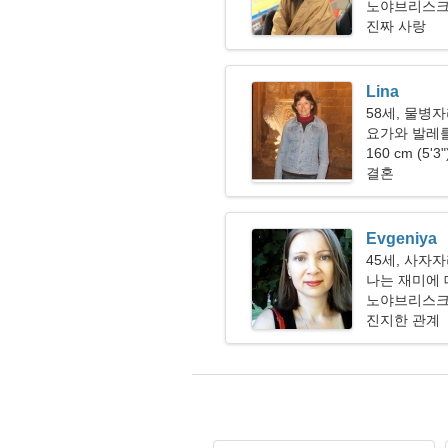
노야브리스크
진짜 사랑
Lina
58세, 물병
요가와 발레
160 cm (5'3
결혼
Evgeniya
45세, 사자
나는 재미에 
노야브리스크
진지한 관계