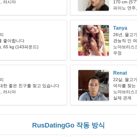
, 러시아
170 cm (5'
피아노 연주,
Tanya
자리
26년, 물고
를 좋아합니다
관능적 인 
"), 65 kg (143파운드)
노야브리스
우정
Renat
자리
22살, 물고
대한 좋은 친구를 찾고 있습니다
여자를 찾는
, 러시아
노야브리스크
실제 관계
RusDatingGo 작동 방식