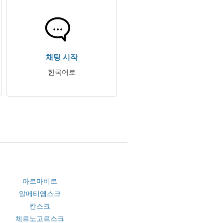
채팅 시작
한국어로
아르마비르
알메티옙스크
칸스크
체르노고르스크